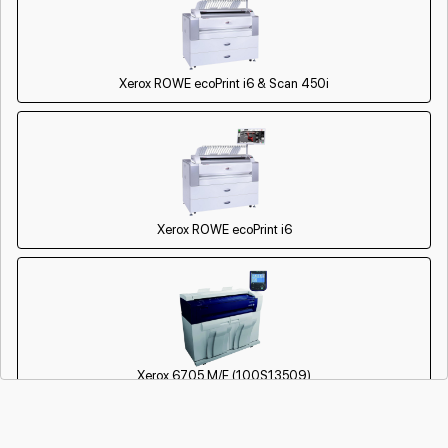
Xerox ROWE ecoPrint i6 & Scan 450i
Xerox ROWE ecoPrint i6
Xerox 6705 M/F (100S13509)